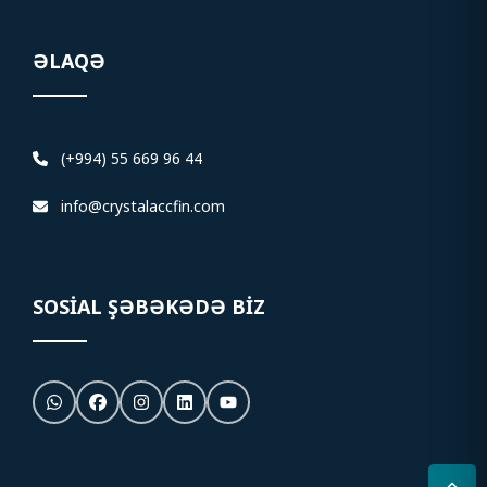
ƏLAQƏ
(+994) 55 669 96 44
info@crystalaccfin.com
SOSIAL ŞƏBƏKƏDƏ BIZ