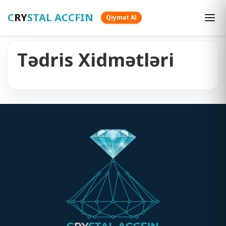
C
RY
STAL ACCFIN
Qiymət Al
Tədris Xidmətləri