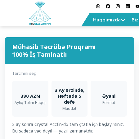
Haqqımızda
Biz
Mühasib Təcrübə Proqramı
100% İş Təminatlı
Tərcihini seç
3 Ay ərzində,
390 AZN
Həftədə 5
Əyani
dəfə
Aylıq Təlim Haqqı
Format
Müddət
3 ay sonra Crystal Accfin-də tam ştatla işə başlayırsınız.
Bu sadəcə vəd deyil — yazılı zəmanətdir.