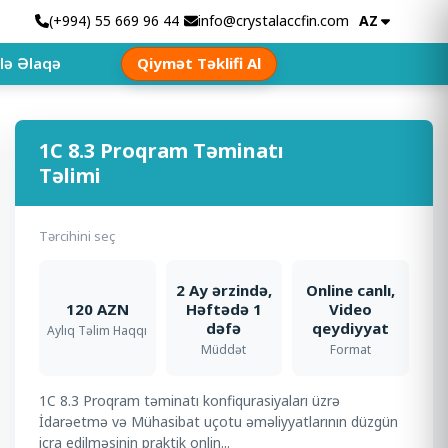
(+994) 55 669 96 44
info@crystalaccfin.com
AZ
lə Əlaqə
Qiymət Təklifi Al
1C 8.3 Proqram Təminatı
Təlimi
Tərcihini seç
2 Ay ərzində,
Online canlı,
120 AZN
Həftədə 1
Video
dəfə
qeydiyyat
Aylıq Təlim Haqqı
Müddət
Format
1C 8.3 Proqram təminatı konfiqurasiyaları üzrə
İdarəetmə və Mühasibat uçotu əməliyyatlarının düzgün
icra edilməsinin praktik onlin...