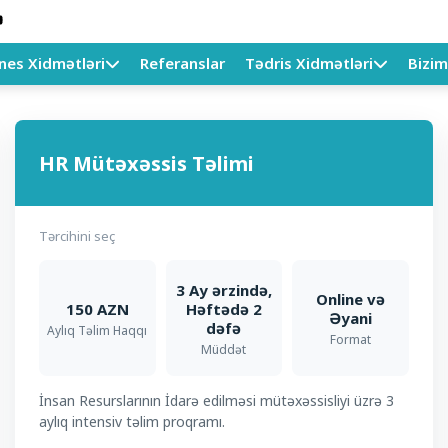
CRYSTAL ACCFIN Təlimləri
nes Xidmətləri
Referanslar
Tədris Xidmətləri
Bizim
Biznes ehtiyaclarınıza uyğun xidmət paketini seçin.
HR Mütəxəssis Təlimi
Tərcihini seç
3 Ay ərzində,
Online və
150 AZN
Həftədə 2
Əyani
dəfə
Aylıq Təlim Haqqı
Format
Müddət
İnsan Resurslarının İdarə edilməsi mütəxəssisliyi üzrə 3
aylıq intensiv təlim proqramı.