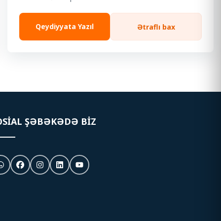
Qeydiyyata Yazıl
Ətraflı bax
OSIAL ŞƏBƏKƏDƏ BIZ