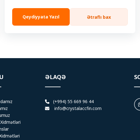
Qeydiyyata Yazıl
Ətraflı bax
U
ƏLAQƏ
S
damız
(+994) 55 669 96 44
amız
info@crystalaccfin.com
numuz
 Xidmətləri
nslar
Xidmətləri