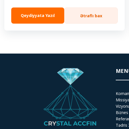
Qeydiyyata Yazıl
Ətraflı bax
MEN
Koman
Missiy
Vizyo
Biznes
Refera
Tədris 